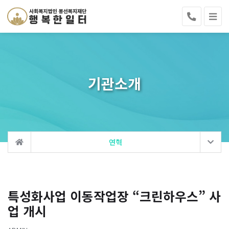
기관소개
연혁
특성화사업 이동작업장 “크린하우스” 사
업 개시